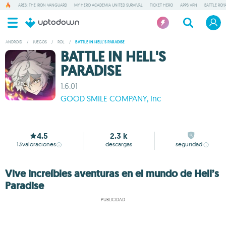
ARES: THE IRON VANGUARD
MY HERO ACADEMIA UNITED SURVIVAL
TICKET HERO
APPS VPN
BATTLE ROY
ANDROID
/
JUEGOS
/
ROL
/
BATTLE IN HELL'S PARADISE
BATTLE IN HELL'S
PARADISE
1.6.01
GOOD SMILE COMPANY, Inc
4.5
2.3 k
13
valoraciones
descargas
seguridad
Vive increíbles aventuras en el mundo de Hell’s
Paradise
PUBLICIDAD