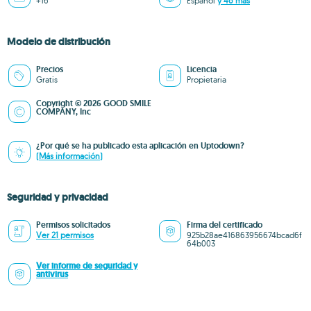
+16
Español
y 46 más
Modelo de distribución
Precios
Licencia
Gratis
Propietaria
Copyright © 2026 GOOD SMILE
COMPANY, Inc
¿Por qué se ha publicado esta aplicación en Uptodown?
(Más información)
Seguridad y privacidad
Permisos solicitados
Firma del certificado
Ver 21 permisos
925b28ae416863956674bcad6f
64b003
Ver informe de seguridad y
antivirus