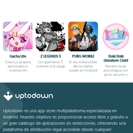
Gacha Life
Z LEGENDS 3
PUBG MOBILE
Doki Doki
Literature Club!
Crea tus propios
Los guerreros Z
El rey indiscutible
personajes e
vuelven a la carga
de los battle
Novela visual
inventa mil
royale en Android
psicológica con
aventuras
giros oscuros y
narrativa profunda
Uptodown es una app store multiplataforma especializada en
Android. Nuestro objetivo es proporcionar acceso libre y gratuito a
un gran catálogo de aplicaciones sin restricciones, ofreciendo una
plataforma de distribución legal accesible desde cualquier