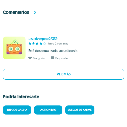
Comentarios
fastsilverpine22359
hace 2 semanas
Está desactualizada, actualícenla.
Me gusta
Responder
VER MÁS
Podría interesarte
JUEGOS GACHA
ACTION RPG
JUEGOS DE ANIME