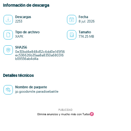
Información de descarga
Descargas
Fecha
2253
8 jul. 2026
Tipo de archivo
Tamaño
XAPK
774.25 MB
SHA256
0e30bd4e848d52c4dd0e145f56
ec536626b35aa8a8350a680316
b59556ab4d4a
Detalles técnicos
Nombre de paquete
jp.goodsmile.paradisebattle
PUBLICIDAD
Elimina anuncios y mucho más con Turbo