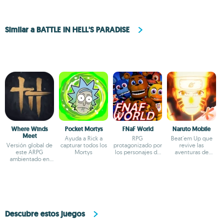
Similar a BATTLE IN HELL'S PARADISE
Where Winds
Pocket Mortys
FNaF World
Naruto Mobile
Meet
Ayuda a Rick a
RPG
Beat'em Up que
Versión global de
capturar todos los
protagonizado por
revive las
este ARPG
Mortys
los personajes de
aventuras de
ambientado en
Five Nights at
Naruto
China
Freddy's
Descubre estos juegos